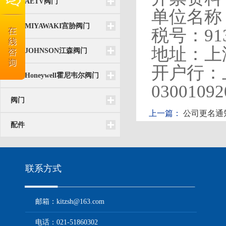
台湾AETV阀门
单位名称
日本MIYAWAKI宫胁阀门
税号：
91
地址：上
美国JOHNSON江森阀门
开户行：
美国Honeywell霍尼韦尔阀门
03001092
阀门
上一篇：
公司更名通
配件
联系方式
邮箱：kitzsh@163.com
电话：021-51860302