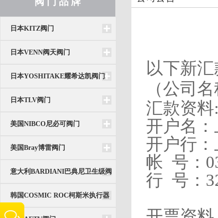
阀 门 品 牌
日本KITZ阀门
日本VENN阀天阀门
以下新汇
日本YOSHITAKE耀希达凯阀门
（公司名
日本TLV阀门
汇款资料
开户名：
美国NIBCO尼必可阀门
开户行：
美国Bray博雷阀门
帐
号：
0
意大利BARDIANI巴典尼卫生级阀
行
号：
3
门
韩国COSMIC ROC柯斯米执行器
开票资料