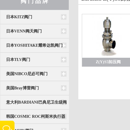
阀 门 品 牌
日本KITZ阀门
日本VENN阀天阀门
日本YOSHITAKE耀希达凯阀门
日本TLV阀门
Z(Y)S5卸压阀
美国NIBCO尼必可阀门
美国Bray博雷阀门
意大利BARDIANI巴典尼卫生级阀
门
韩国COSMIC ROC柯斯米执行器