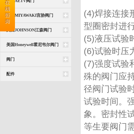
台湾AETV阀门
(4)焊接连
日本MIYAWAKI宫胁阀门
型圈密封进
美国JOHNSON江森阀门
(5)液压试
美国Honeywell霍尼韦尔阀门
(6)试验时
阀门
(7)强度试
殊的阀门应持
配件
径阀门试验
试验时间。
象。密封性
等生要阀门