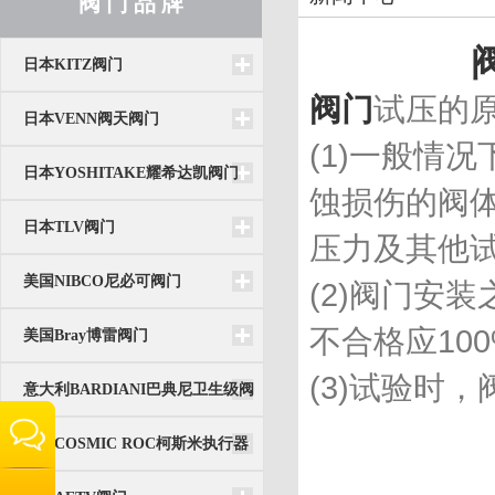
阀 门 品 牌
日本KITZ阀门
阀门
试压的
日本VENN阀天阀门
(1)一般情
日本YOSHITAKE耀希达凯阀门
蚀损伤的阀
日本TLV阀门
压力及其他
美国NIBCO尼必可阀门
(2)阀门安
不合格应10
美国Bray博雷阀门
(3)试验时
意大利BARDIANI巴典尼卫生级阀
门
韩国COSMIC ROC柯斯米执行器