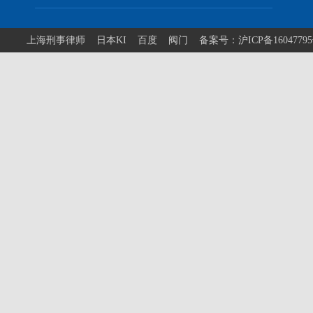
上海刑事律师
日本KI
百度
阀门
备案号：沪ICP备1604779